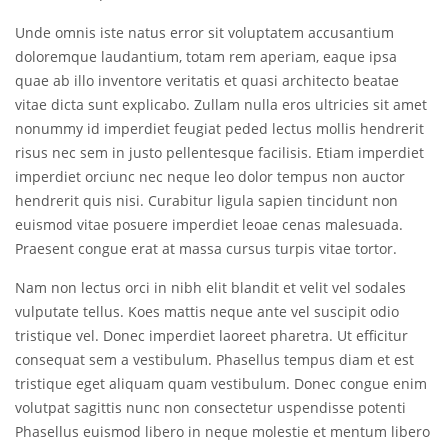
Unde omnis iste natus error sit voluptatem accusantium
doloremque laudantium, totam rem aperiam, eaque ipsa
quae ab illo inventore veritatis et quasi architecto beatae
vitae dicta sunt explicabo. Zullam nulla eros ultricies sit amet
nonummy id imperdiet feugiat peded lectus mollis hendrerit
risus nec sem in justo pellentesque facilisis. Etiam imperdiet
imperdiet orciunc nec neque leo dolor tempus non auctor
hendrerit quis nisi. Curabitur ligula sapien tincidunt non
euismod vitae posuere imperdiet leoae cenas malesuada.
Praesent congue erat at massa cursus turpis vitae tortor.
Nam non lectus orci in nibh elit blandit et velit vel sodales
vulputate tellus. Koes mattis neque ante vel suscipit odio
tristique vel. Donec imperdiet laoreet pharetra. Ut efficitur
consequat sem a vestibulum. Phasellus tempus diam et est
tristique eget aliquam quam vestibulum. Donec congue enim
volutpat sagittis nunc non consectetur uspendisse potenti
Phasellus euismod libero in neque molestie et mentum libero