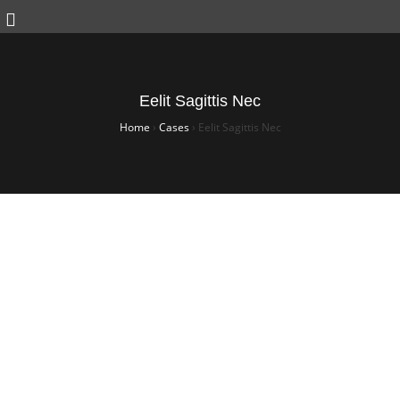
Eelit Sagittis Nec
Home
›
Cases
›
Eelit Sagittis Nec