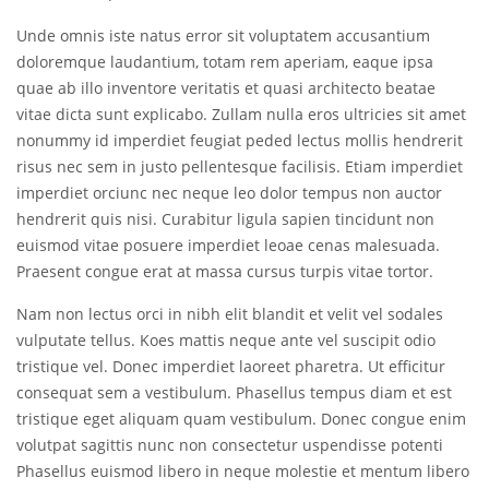
Unde omnis iste natus error sit voluptatem accusantium
doloremque laudantium, totam rem aperiam, eaque ipsa
quae ab illo inventore veritatis et quasi architecto beatae
vitae dicta sunt explicabo. Zullam nulla eros ultricies sit amet
nonummy id imperdiet feugiat peded lectus mollis hendrerit
risus nec sem in justo pellentesque facilisis. Etiam imperdiet
imperdiet orciunc nec neque leo dolor tempus non auctor
hendrerit quis nisi. Curabitur ligula sapien tincidunt non
euismod vitae posuere imperdiet leoae cenas malesuada.
Praesent congue erat at massa cursus turpis vitae tortor.
Nam non lectus orci in nibh elit blandit et velit vel sodales
vulputate tellus. Koes mattis neque ante vel suscipit odio
tristique vel. Donec imperdiet laoreet pharetra. Ut efficitur
consequat sem a vestibulum. Phasellus tempus diam et est
tristique eget aliquam quam vestibulum. Donec congue enim
volutpat sagittis nunc non consectetur uspendisse potenti
Phasellus euismod libero in neque molestie et mentum libero