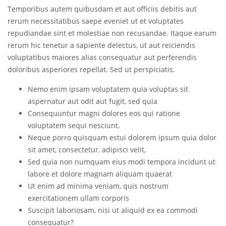
Temporibus autem quibusdam et aut officiis debitis aut
rerum necessitatibus saepe eveniet ut et voluptates
repudiandae sint et molestiae non recusandae. Itaque earum
rerum hic tenetur a sapiente delectus, ut aut reiciendis
voluptatibus maiores alias consequatur aut perferendis
doloribus asperiores repellat. Sed ut perspiciatis.
Nemo enim ipsam voluptatem quia voluptas sit
aspernatur aut odit aut fugit, sed quia
Consequuntur magni dolores eos qui ratione
voluptatem sequi nesciunt.
Neque porro quisquam estui dolorem ipsum quia dolor
sit amet, consectetur, adipisci velit,
Sed quia non numquam eius modi tempora incidunt ut
labore et dolore magnam aliquam quaerat
Ut enim ad minima veniam, quis nostrum
exercitationem ullam corporis
Suscipit laboriosam, nisi ut aliquid ex ea commodi
consequatur?